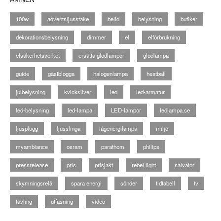
100w
adventsljusstake
belid
belysning
butiker
dekorationsbelysning
dimmer
el
elförbrukning
elsäkerhetsverket
ersätta glödlampor
glödlampa
guide
gästblogga
halogenlampa
heatball
julbelysning
kvicksilver
led
led-armatur
led-belysning
led-lampa
LED-lampor
ledlampa.se
ljusplugg
ljusslinga
lågenergilampa
miljö
myambiance
osram
parathom
philips
pressrelease
pris
prisjakt
rebel light
salvator
skymningsrelä
spara energi
sönder
tidtabell
tv
tävling
utfasning
video