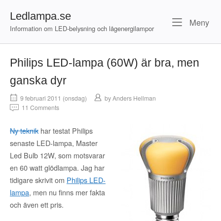
Skip
Ledlampa.se
to
Me
Meny
content
Information om LED-belysning och lågenergilampor
Philips LED-lampa (60W) är bra, men
ganska dyr
9 februari 2011 (onsdag)
by
Anders Hellman
11 Comments
Ny teknik
har testat Philips
senaste LED-lampa, Master
Led Bulb 12W, som motsvarar
en 60 watt glödlampa. Jag har
tidigare skrivit om
Philips LED-
lampa
, men nu finns mer fakta
och även ett pris.