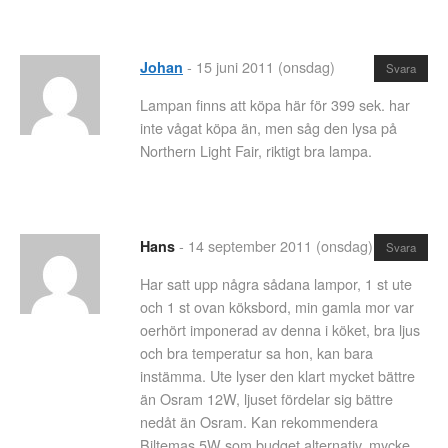
-
15 juni 2011 (onsdag)
Johan
Svara
Lampan finns att köpa här för 399 sek. har
inte vågat köpa än, men såg den lysa på
Northern Light Fair, riktigt bra lampa.
-
14 september 2011 (onsdag)
Hans
Svara
Har satt upp några sådana lampor, 1 st ute
och 1 st ovan köksbord, min gamla mor var
oerhört imponerad av denna i köket, bra ljus
och bra temperatur sa hon, kan bara
instämma. Ute lyser den klart mycket bättre
än Osram 12W, ljuset fördelar sig bättre
nedåt än Osram. Kan rekommendera
Biltemas 5W som budget alternativ, mycke