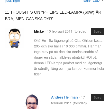
ljusslingor
säljer LED
navigation
11 THOUGHTS ON “
PHILIPS LED-LAMPA (60W) ÄR
BRA, MEN GANSKA DYR
”
-
10 februari 2011 (torsdag)
Micke
Svara
Öh? En 15w lågenergi på Clas Ohlson kostar
29:- och ska hålla i 10 000 timmar. Har man
inga krav på att den ska tändas snabbt så
duger en sådan alldeles utmärkt! ROI på
denna LED-lampa jämfört med en lågenergi
är oändligt lång och nya lampor kommer hela
tiden.
-
17
Anders Hellman
Svara
februari 2011 (torsdag)