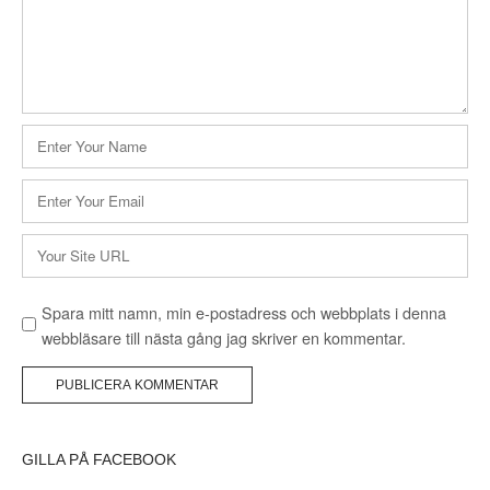
Namn
*
E-
postadress
*
Webbplats
Spara mitt namn, min e-postadress och webbplats i denna
webbläsare till nästa gång jag skriver en kommentar.
GILLA PÅ FACEBOOK