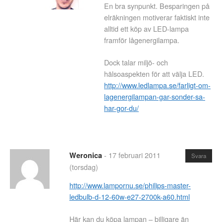
En bra synpunkt. Besparingen på
elräkningen motiverar faktiskt inte
alltid ett köp av LED-lampa
framför lågenergilampa.
Dock talar miljö- och
hälsoaspekten för att välja LED.
http://www.ledlampa.se/farligt-om-
lagenergilampan-gar-sonder-sa-
har-gor-du/
-
17 februari 2011
Weronica
Svara
(torsdag)
http://www.lampornu.se/philips-master-
ledbulb-d-12-60w-e27-2700k-a60.html
Här kan du köpa lampan – billigare än