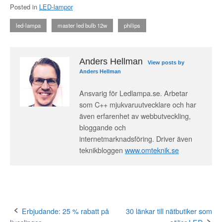
Posted in
LED-lampor
led-lampa
master led bulb 12w
philips
Anders Hellman
View posts by
Anders Hellman
Ansvarig för Ledlampa.se. Arbetar
som C++ mjukvaruutvecklare och har
även erfarenhet av webbutveckling,
bloggande och
internetmarknadsföring. Driver även
teknikbloggen
www.omteknik.se
Erbjudande: 25 % rabatt på
30 länkar till nätbutiker som
Post