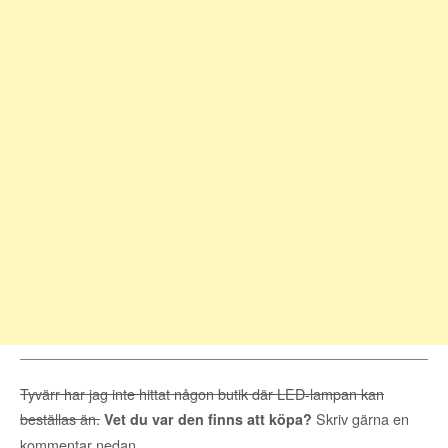
Tyvärr har jag inte hittat någon butik där LED-lampan kan
beställas än.
Skriv gärna en
Vet du var den finns att köpa?
kommentar nedan.