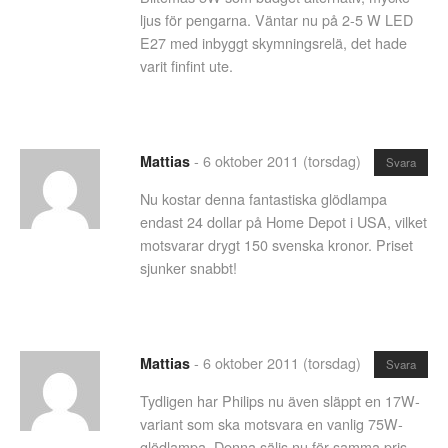
ljus för pengarna. Väntar nu på 2-5 W LED
E27 med inbyggt skymningsrelä, det hade
varit finfint ute.
-
6 oktober 2011 (torsdag)
Mattias
Svara
Nu kostar denna fantastiska glödlampa
endast 24 dollar på Home Depot i USA, vilket
motsvarar drygt 150 svenska kronor. Priset
sjunker snabbt!
-
6 oktober 2011 (torsdag)
Mattias
Svara
Tydligen har Philips nu även släppt en 17W-
variant som ska motsvara en vanlig 75W-
glödlampa. Denna säljs nu för samma pris