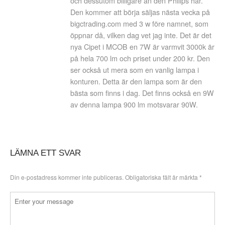
och dessutom billigare än den Philips har.
Den kommer att börja säljas nästa vecka på
bigctrading.com med 3 w före namnet, som
öppnar då, vilken dag vet jag inte. Det är det
nya Cipet i MCOB en 7W är varmvit 3000k är
på hela 700 lm och priset under 200 kr. Den
ser också ut mera som en vanlig lampa i
konturen. Detta är den lampa som är den
bästa som finns i dag. Det finns också en 9W
av denna lampa 900 lm motsvarar 90W.
LÄMNA ETT SVAR
Din e-postadress kommer inte publiceras.
Obligatoriska fält är märkta
*
Kommentar
*