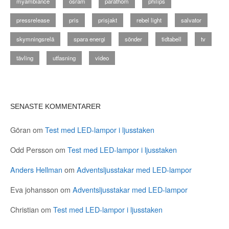
myambiance
osram
parathom
philips
pressrelease
pris
prisjakt
rebel light
salvator
skymningsrelä
spara energi
sönder
tidtabell
tv
tävling
utfasning
video
SENASTE KOMMENTARER
Göran
om
Test med LED-lampor i ljusstaken
Odd Persson
om
Test med LED-lampor i ljusstaken
Anders Hellman
om
Adventsljusstakar med LED-lampor
Eva johansson
om
Adventsljusstakar med LED-lampor
Christian
om
Test med LED-lampor i ljusstaken