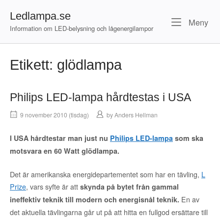
Skip
Ledlampa.se
to
Me
Meny
content
Information om LED-belysning och lågenergilampor
Etikett:
glödlampa
Philips LED-lampa hårdtestas i USA
9 november 2010 (tisdag)
by
Anders Hellman
I USA hårdtestar man just nu
Philips LED-lampa
som ska
motsvara en 60 Watt glödlampa.
Det är amerikanska energidepartementet som har en tävling,
L
Prize
, vars syfte är att
skynda på bytet från gammal
En av
ineffektiv teknik till modern och energisnål teknik.
det aktuella tävlingarna går ut på att hitta en fullgod ersättare till