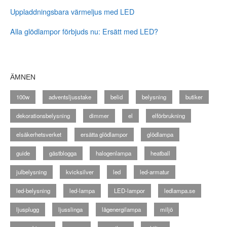
Uppladdningsbara värmeljus med LED
Alla glödlampor förbjuds nu: Ersätt med LED?
ÄMNEN
100w
adventsljusstake
belid
belysning
butiker
dekorationsbelysning
dimmer
el
elförbrukning
elsäkerhetsverket
ersätta glödlampor
glödlampa
guide
gästblogga
halogenlampa
heatball
julbelysning
kvicksilver
led
led-armatur
led-belysning
led-lampa
LED-lampor
ledlampa.se
ljusplugg
ljusslinga
lågenergilampa
miljö