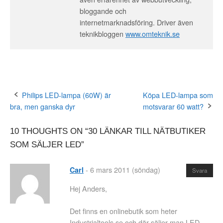
bloggande och
internetmarknadsföring. Driver även
teknikbloggen
www.omteknik.se
Philips LED-lampa (60W) är
Köpa LED-lampa som
Post
bra, men ganska dyr
motsvarar 60 watt?
navigation
10 THOUGHTS ON “
30 LÄNKAR TILL NÄTBUTIKER
SOM SÄLJER LED
”
-
6 mars 2011 (söndag)
Carl
Svara
Hej Anders,
Det finns en onlinebutik som heter
Industrialtools.se och där säljer man LED