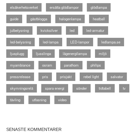
elsäkerhetsverket
ersätta glödlampor
glödlampa
guide
gästblogga
halogenlampa
heatball
julbelysning
kvicksilver
led
led-armatur
led-belysning
led-lampa
LED-lampor
ledlampa.se
ljusplugg
ljusslinga
lågenergilampa
miljö
myambiance
osram
parathom
philips
pressrelease
pris
prisjakt
rebel light
salvator
skymningsrelä
spara energi
sönder
tidtabell
tv
tävling
utfasning
video
SENASTE KOMMENTARER