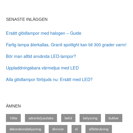
SENASTE INLÄGGEN
Ersätt glödlampor med halogen – Guide
Farlig lampa återkallas, Granit spotlight kan bli 300 grader varm!
Bör man alltid använda LED-lampor?
Uppladdningsbara värmeljus med LED
Alla glödlampor förbjuds nu: Ersätt med LED?
ÄMNEN
100w
adventsljusstake
belid
belysning
butiker
dekorationsbelysning
dimmer
el
elförbrukning