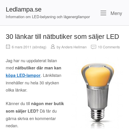
Skip
Ledlampa.se
to
Me
Meny
content
Information om LED-belysning och lågenergilampor
30 länkar till nätbutiker som säljer LED
6 mars 2011 (söndag)
by
Anders Hellman
10 Comments
Jag har nu uppdaterat listan
med
nätbutiker där man kan
. Länklistan
köpa LED-lampor
innehåller nu hela 30 stycken
olika länkar.
Känner du till
någon mer butik
Då får du
som säljer LED?
gärna skriva en kommentar
nedan.