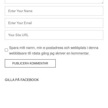
Namn
*
E-
postadress
*
Webbplats
Spara mitt namn, min e-postadress och webbplats i denna
webbläsare till nästa gång jag skriver en kommentar.
GILLA PÅ FACEBOOK