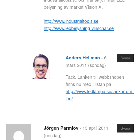
belysning av märket VIsion X.
http://www.industrialtools.se
http://www.ledbelysning-vinschar.se
-
6
Anders Hellman
Svara
mars 2011 (söndag)
Tack. Länken till webbshopen
finns nu med i listan på
http://www.ledlampa.se/lankar-om-
led/
-
13 april 2011
Jörgen Parmlöv
Svara
(onsdag)