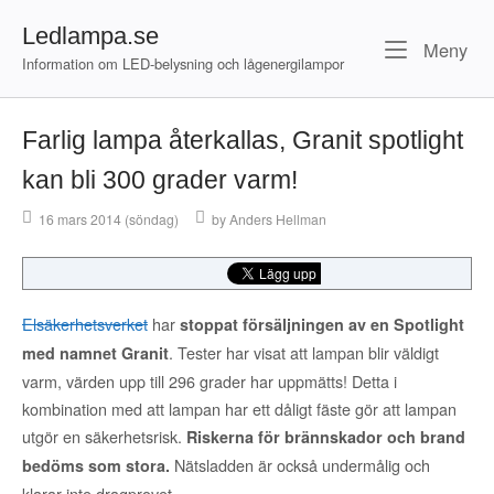
Skip
Ledlampa.se
to
Meny
Me
content
Information om LED-belysning och lågenergilampor
Farlig lampa återkallas, Granit spotlight
kan bli 300 grader varm!
16 mars 2014 (söndag)
by
Anders Hellman
Elsäkerhetsverket
har
stoppat försäljningen av en Spotlight
. Tester har visat att lampan blir väldigt
med namnet Granit
varm, värden upp till 296 grader har uppmätts! Detta i
kombination med att lampan har ett dåligt fäste gör att lampan
utgör en säkerhetsrisk.
Riskerna för brännskador och brand
Nätsladden är också undermålig och
bedöms som stora.
klarar inte dragprovet.