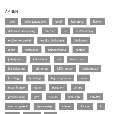
ÄMNEN
100w
adventsljusstake
belid
belysning
butiker
dekorationsbelysning
dimmer
el
elförbrukning
elsäkerhetsverket
ersätta glödlampor
glödlampa
guide
gästblogga
halogenlampa
heatball
julbelysning
kvicksilver
led
led-armatur
led-belysning
led-lampa
LED-lampor
ledlampa.se
ljusplugg
ljusslinga
lågenergilampa
miljö
myambiance
osram
parathom
philips
pressrelease
pris
prisjakt
rebel light
salvator
skymningsrelä
spara energi
sönder
tidtabell
tv