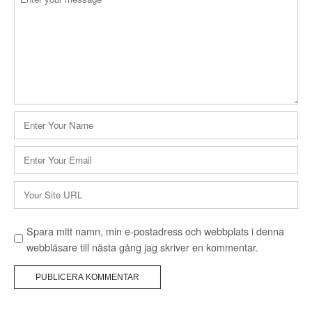
o
n
m
a
m
e
v
n
t
i
a
N
r
g
a
*
m
a
E
n
-
t
*
p
W
o
e
i
s
b
Spara mitt namn, min e-postadress och webbplats i denna
t
o
b
webbläsare till nästa gång jag skriver en kommentar.
a
p
n
d
l
r
a
e
t