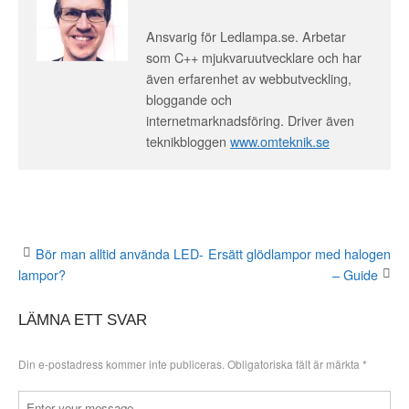
Ansvarig för Ledlampa.se. Arbetar
som C++ mjukvaruutvecklare och har
även erfarenhet av webbutveckling,
bloggande och
internetmarknadsföring. Driver även
teknikbloggen
www.omteknik.se
Bör man alltid använda LED-
Ersätt glödlampor med halogen
lampor?
– Guide
P
o
LÄMNA ETT SVAR
s
Din e-postadress kommer inte publiceras.
Obligatoriska fält är märkta
*
t
K