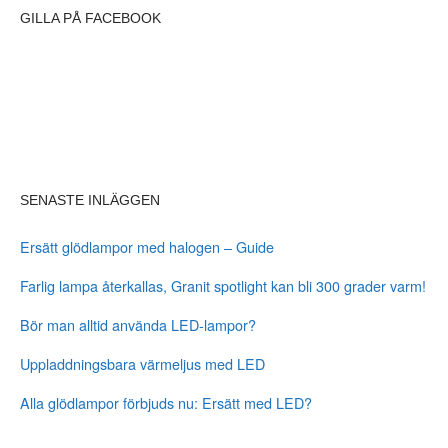
s
s
GILLA PÅ FACEBOOK
s
*
SENASTE INLÄGGEN
Ersätt glödlampor med halogen – Guide
Farlig lampa återkallas, Granit spotlight kan bli 300 grader varm!
Bör man alltid använda LED-lampor?
Uppladdningsbara värmeljus med LED
Alla glödlampor förbjuds nu: Ersätt med LED?