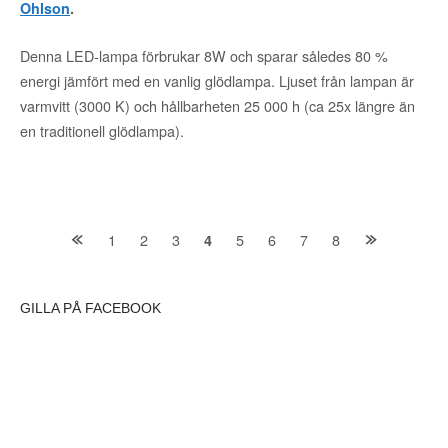
Ohlson
.
Denna LED-lampa förbrukar 8W och sparar således 80 %
energi jämfört med en vanlig glödlampa. Ljuset från lampan är
varmvitt (3000 K) och hållbarheten 25 000 h (ca 25x längre än
en traditionell glödlampa).
Posts
1
2
3
5
6
7
8
4
navigation
GILLA PÅ FACEBOOK