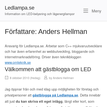
Skip
Ledlampa.se
to
Me
Meny
content
Information om LED-belysning och lågenergilampor
Författare:
Anders Hellman
Ansvarig för Ledlampa.se. Arbetar som C++ mjukvaruutvecklare
och har även erfarenhet av webbutveckling, bloggande och
internetmarknadsföring. Driver även teknikbloggen
www.omteknik.se
Välkommen att gästblogga om LED
8 oktober 2010 (fredag)
by
Anders Hellman
Jag öppnar från och med idag upp möjligheten för företag och
privatpersoner att
. Detta innebär
gästblogga på Ledlampa.se
att just
, långt eller kort, som
du kan skriva ett eget inlägg