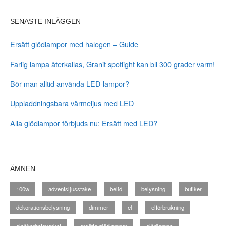
SENASTE INLÄGGEN
Ersätt glödlampor med halogen – Guide
Farlig lampa återkallas, Granit spotlight kan bli 300 grader varm!
Bör man alltid använda LED-lampor?
Uppladdningsbara värmeljus med LED
Alla glödlampor förbjuds nu: Ersätt med LED?
ÄMNEN
100w
adventsljusstake
belid
belysning
butiker
dekorationsbelysning
dimmer
el
elförbrukning
elsäkerhetsverket
ersätta glödlampor
glödlampa