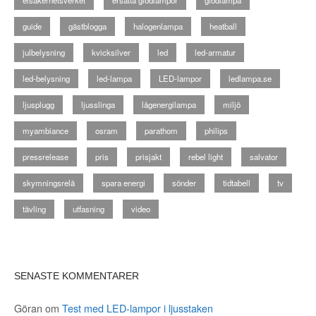
guide
gästblogga
halogenlampa
heatball
julbelysning
kvicksilver
led
led-armatur
led-belysning
led-lampa
LED-lampor
ledlampa.se
ljusplugg
ljusslinga
lågenergilampa
miljö
myambiance
osram
parathom
philips
pressrelease
pris
prisjakt
rebel light
salvator
skymningsrelä
spara energi
sönder
tidtabell
tv
tävling
utfasning
video
SENASTE KOMMENTARER
Göran
om
Test med LED-lampor i ljusstaken