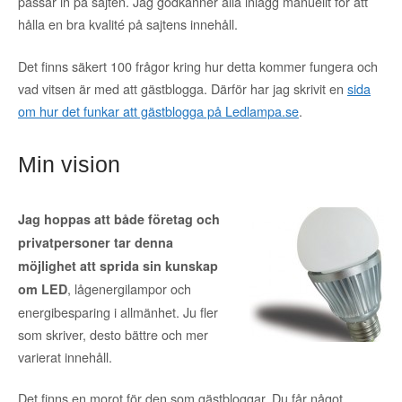
passar in på sajten. Jag godkänner alla inlägg manuellt för att
hålla en bra kvalité på sajtens innehåll.
Det finns säkert 100 frågor kring hur detta kommer fungera och
vad vitsen är med att gästblogga. Därför har jag skrivit en
sida
om hur det funkar att gästblogga på Ledlampa.se
.
Min vision
Jag hoppas att både företag och
privatpersoner tar denna
möjlighet att sprida sin kunskap
, lågenergilampor och
om LED
energibesparing i allmänhet. Ju fler
som skriver, desto bättre och mer
varierat innehåll.
Det finns en morot för den som gästbloggar. Du får något