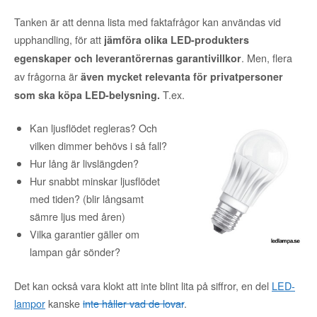
Tanken är att denna lista med faktafrågor kan användas vid
upphandling, för att
jämföra olika LED-produkters
. Men, flera
egenskaper och leverantörernas garantivillkor
av frågorna är
även mycket relevanta för privatpersoner
T.ex.
som ska köpa LED-belysning.
Kan ljusflödet regleras? Och
vilken dimmer behövs i så fall?
Hur lång är livslängden?
Hur snabbt minskar ljusflödet
med tiden? (blir långsamt
sämre ljus med åren)
Vilka garantier gäller om
lampan går sönder?
Det kan också vara klokt att inte blint lita på siffror, en del
LED-
lampor
kanske
inte håller vad de lovar
.