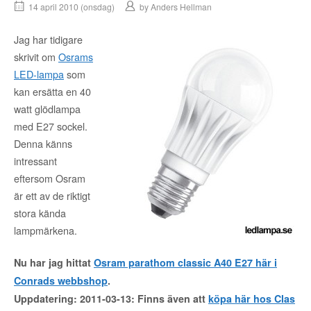
14 april 2010 (onsdag)
by
Anders Hellman
Jag har tidigare
skrivit om
Osrams
LED-lampa
som
kan ersätta en 40
watt glödlampa
med E27 sockel.
Denna känns
intressant
eftersom Osram
är ett av de riktigt
stora kända
lampmärkena.
Nu har jag hittat
Osram parathom classic A40 E27 här i
Conrads webbshop
.
Uppdatering: 2011-03-13: Finns även att
köpa här hos Clas