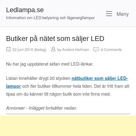
Skip
Ledlampa.se
to
Me
Meny
content
Information om LED-belysning och lågenergilampor
Butiker på nätet som säljer LED
22 juni 2010 (tisdag)
by
Anders Hellman
4 Comments
Nu har jag uppdaterat sidan med LED-länkar.
Listan innehåller drygt 20 stycken
nätbutiker som säljer LED-
och fler butiker tillkommer hela tiden. Det är fritt fram att
lampor
tipsa om du känner till någon butik som inte finns med.
Annonser - Inlägget fortsätter nedan