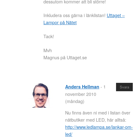
dessutom kommer att bli större!
Inkludera oss gärna i länklistan!
Uttaget –
Lampor på Nätet
Tack!
Mvh
Magnus på Uttaget.se
-
1
Anders Hellman
Svara
november 2010
(måndag)
Nu finns även ni med i listan över
nätbutiker med LED, här alltså:
http://www.ledlampa.se/lankar-om-
led/