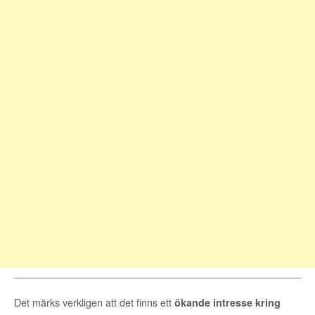
Det märks verkligen att det finns ett
ökande intresse kring