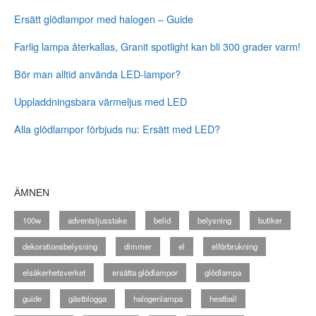
Ersätt glödlampor med halogen – Guide
Farlig lampa återkallas, Granit spotlight kan bli 300 grader varm!
Bör man alltid använda LED-lampor?
Uppladdningsbara värmeljus med LED
Alla glödlampor förbjuds nu: Ersätt med LED?
ÄMNEN
100w
adventsljusstake
belid
belysning
butiker
dekorationsbelysning
dimmer
el
elförbrukning
elsäkerhetsverket
ersätta glödlampor
glödlampa
guide
gästblogga
halogenlampa
heatball