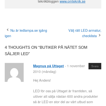
teknikbloggen
www.omteknik.se
Nu är ledlampa.se igång
Välj rätt LED-armatur,
Post
igen
checklista
navigation
4 THOUGHTS ON “
BUTIKER PÅ NÄTET SOM
SÄLJER LED
”
-
1 november
Magnus på Uttaget
Svara
2010 (måndag)
Hej Anders!
LED för oss på Uttaget är framtiden, så
utöver att sälja nästan 600 andra produkter
så är LED en stor del av vårt utbud som