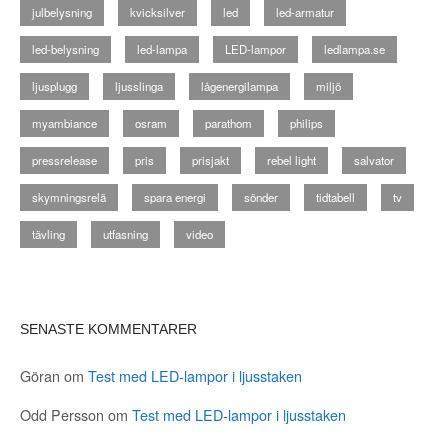
julbelysning
kvicksilver
led
led-armatur
led-belysning
led-lampa
LED-lampor
ledlampa.se
ljusplugg
ljusslinga
lågenergilampa
miljö
myambiance
osram
parathom
philips
pressrelease
pris
prisjakt
rebel light
salvator
skymningsrelä
spara energi
sönder
tidtabell
tv
tävling
utfasning
video
SENASTE KOMMENTARER
Göran
om
Test med LED-lampor i ljusstaken
Odd Persson
om
Test med LED-lampor i ljusstaken