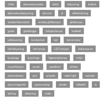
100w
adventsljusstake
belid
belysning
butiker
dekorationsbelysning
dimmer
el
elförbrukning
elsäkerhetsverket
ersätta glödlampor
glödlampa
guide
gästblogga
halogenlampa
heatball
julbelysning
kvicksilver
led
led-armatur
led-belysning
led-lampa
LED-lampor
ledlampa.se
ljusplugg
ljusslinga
lågenergilampa
miljö
myambiance
osram
parathom
philips
pressrelease
pris
prisjakt
rebel light
salvator
skymningsrelä
spara energi
sönder
tidtabell
tv
tävling
utfasning
video