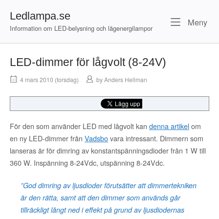
Skip
Ledlampa.se
to
Me
Meny
content
Information om LED-belysning och lågenergilampor
LED-dimmer för lågvolt (8-24V)
4 mars 2010 (torsdag)
by
Anders Hellman
För den som använder LED med lågvolt kan
denna artikel
om
en ny LED-dimmer från
Vadsbo
vara intressant. Dimmern som
lanseras är för dimring av konstantspänningsdioder från 1 W till
360 W. Inspänning 8-24Vdc, utspänning 8-24Vdc.
”God dimring av ljusdioder förutsätter att dimmertekniken
är den rätta, samt att den dimmer som används går
tillräckligt långt ned i effekt på grund av ljusdiodernas