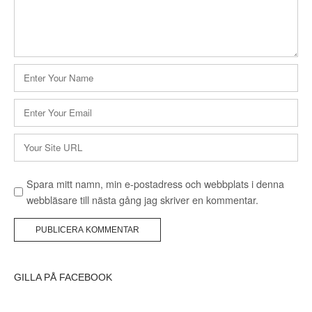
Namn
*
E-
postadress
*
Webbplats
Spara mitt namn, min e-postadress och webbplats i denna
webbläsare till nästa gång jag skriver en kommentar.
GILLA PÅ FACEBOOK