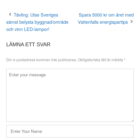
Tävling: Utse Sveriges
Spara 5000 kr om året med
Post
sämst belysta byggnad/område
Vattenfalls energispartips
navigation
och vinn LED-lampor!
LÄMNA ETT SVAR
Din e-postadress kommer inte publiceras.
Obligatoriska fält är märkta
*
Kommentar
*
Namn
*