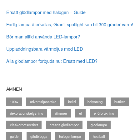
Ersätt glödlampor med halogen – Guide
Farlig lampa återkallas, Granit spotlight kan bli 300 grader varm!
Bör man alltid använda LED-lampor?
Uppladdningsbara värmeljus med LED
Alla glödlampor förbjuds nu: Ersätt med LED?
ÄMNEN
100w
adventsljusstake
belid
belysning
butiker
dekorationsbelysning
dimmer
el
elförbrukning
elsäkerhetsverket
ersätta glödlampor
glödlampa
guide
gästblogga
halogenlampa
heatball