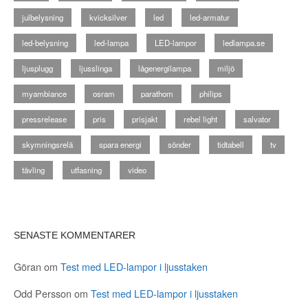
julbelysning
kvicksilver
led
led-armatur
led-belysning
led-lampa
LED-lampor
ledlampa.se
ljusplugg
ljusslinga
lågenergilampa
miljö
myambiance
osram
parathom
philips
pressrelease
pris
prisjakt
rebel light
salvator
skymningsrelä
spara energi
sönder
tidtabell
tv
tävling
utfasning
video
SENASTE KOMMENTARER
Göran
om
Test med LED-lampor i ljusstaken
Odd Persson
om
Test med LED-lampor i ljusstaken