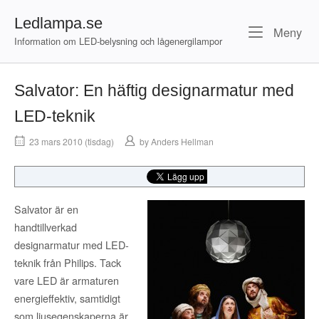
Skip
Ledlampa.se
to
Me
Meny
content
Information om LED-belysning och lågenergilampor
Salvator: En häftig designarmatur med
LED-teknik
23 mars 2010 (tisdag)
by
Anders Hellman
Salvator är en
handtillverkad
designarmatur med LED-
teknik från Philips. Tack
vare LED är armaturen
energieffektiv, samtidigt
som ljusegenskaperna är